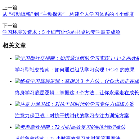
上一篇
从 “被动填鸭” 到 “主动探索”：构建个人学习体系的 4 个维度
下一篇
学习环境改造术：5 个细节让你的书桌秒变学霸养成舱
相关文章
学习型社交指南：如何通过组队学习实现 1+1>2 的效果
终身学习底层逻辑：掌握这 3 个方法，让你永远走在成
注意力保卫战：对抗干扰时代的学习专注力训练方案
考前急救指南：72 小时高效复习的时间管理魔法