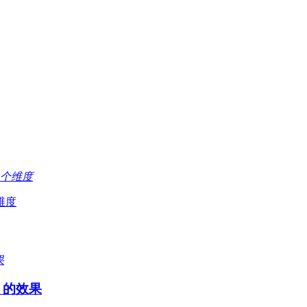
维度
 的效果