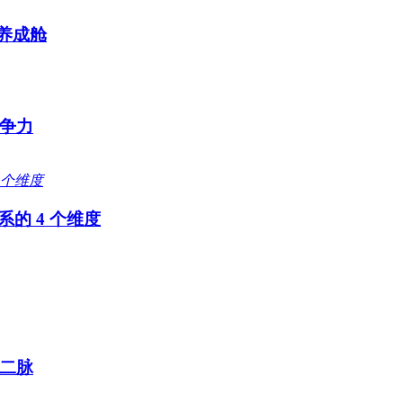
养成舱
争力
系的 4 个维度
二脉