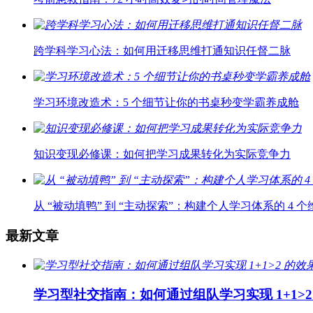
跨学科学习心法：如何用迁移思维打通知识任督二脉
学习环境改造术：5 个细节让你的书桌秒变学霸养成舱
知识变现必修课：如何把学习成果转化为实际竞争力
从 “被动填鸭” 到 “主动探索”：构建个人学习体系的 4 个
最新文章
学习型社交指南：如何通过组队学习实现 1+1>2