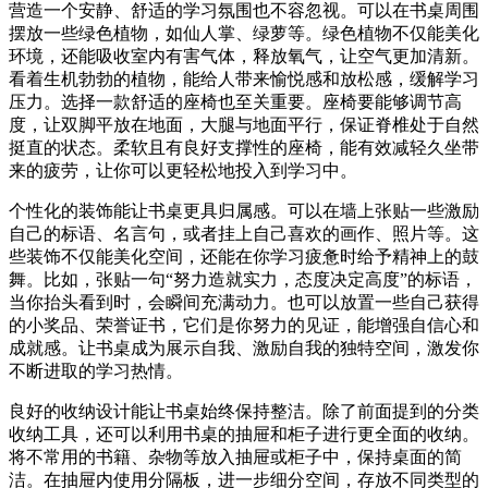
营造一个安静、舒适的学习氛围也不容忽视。可以在书桌周围
摆放一些绿色植物，如仙人掌、绿萝等。绿色植物不仅能美化
环境，还能吸收室内有害气体，释放氧气，让空气更加清新。
看着生机勃勃的植物，能给人带来愉悦感和放松感，缓解学习
压力。选择一款舒适的座椅也至关重要。座椅要能够调节高
度，让双脚平放在地面，大腿与地面平行，保证脊椎处于自然
挺直的状态。柔软且有良好支撑性的座椅，能有效减轻久坐带
来的疲劳，让你可以更轻松地投入到学习中。
个性化的装饰能让书桌更具归属感。可以在墙上张贴一些激励
自己的标语、名言句，或者挂上自己喜欢的画作、照片等。这
些装饰不仅能美化空间，还能在你学习疲惫时给予精神上的鼓
舞。比如，张贴一句“努力造就实力，态度决定高度”的标语，
当你抬头看到时，会瞬间充满动力。也可以放置一些自己获得
的小奖品、荣誉证书，它们是你努力的见证，能增强自信心和
成就感。让书桌成为展示自我、激励自我的独特空间，激发你
不断进取的学习热情。
良好的收纳设计能让书桌始终保持整洁。除了前面提到的分类
收纳工具，还可以利用书桌的抽屉和柜子进行更全面的收纳。
将不常用的书籍、杂物等放入抽屉或柜子中，保持桌面的简
洁。在抽屉内使用分隔板，进一步细分空间，存放不同类型的