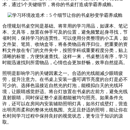
术，通过5个关键细节，将你的书桌打造成学霸养成舱。
合理规划书桌空间是基础。将常用的学习用品，如课本、笔记
本、文具等，放置在伸手可及的位置，避免频繁起身寻找，节
省时间，保持学习的连贯性。可以使用分类整理的小工具，如
文件架、笔筒、收纳盒等，将各类物品有序归位。把重要的资
料文件放在专门的文件夹中，按照学科或重要程度分类，贴上
清晰的标签，方便快速查找。这样一来，书桌整洁有序，学习
时能迅速找到所需物品，心情也会更加舒畅，效率自然提高。
照明是影响学习的关键因素之一。合适的光线能减少眼睛疲
劳，提升注意力。在书桌上安装一盏可调节亮度的台灯是必不
可少的。选择色温接近自然光的灯泡，能模拟白天的光线环
境，让眼睛感觉舒适。将台灯放置在书桌的左前方，避免光线
直射眼睛，同时保证整个桌面都能被均匀照亮。如果条件允
许，还可以在房间内安装辅助照明灯具，如吊灯或壁灯，营造
出明亮而柔和的整体光线氛围。充足且舒适的照明，能让你在
长时间学习过程中保持良好的视觉状态，更专注于知识的汲
取。